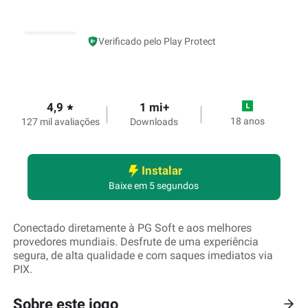
Verificado pelo Play Protect
4,9
1 mi+
star
18 anos
127 mil avaliações
Downloads
Instalar
Baixe em 5 segundos
Conectado diretamente à PG Soft e aos melhores
provedores mundiais. Desfrute de uma experiência
segura, de alta qualidade e com saques imediatos via
PIX.
Sobre este jogo